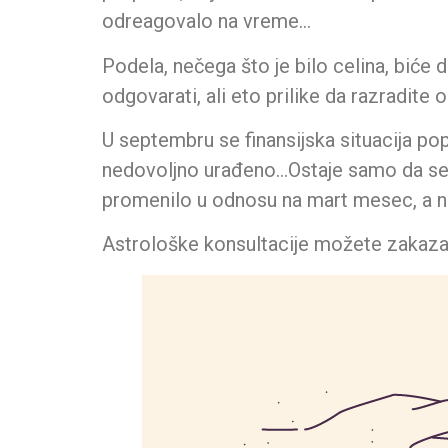
odreagovalo na vreme…
Podela, nečega što je bilo celina, biće
odgovarati, ali eto prilike da razradite
U septembru se finansijska situacija popr
nedovoljno urađeno…Ostaje samo da se s
promenilo u odnosu na mart mesec, a n
Astrološke konsultacije možete zakaza