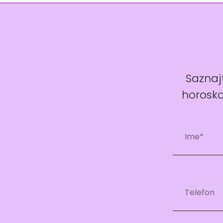
Saznajt
horosko