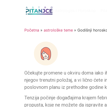
Astrologija i Horoskop
Pit
Početna
»
astrološke teme
»
Godišnji horosk
Očekujte promene u okviru doma iako ih 
njegov trenutni položaj, a vi lično ćete
poslovnom planu iz prethodne godine koj
Tenzija počinje događajima krajem februa
propusta, koje ne možete da ispravite a n