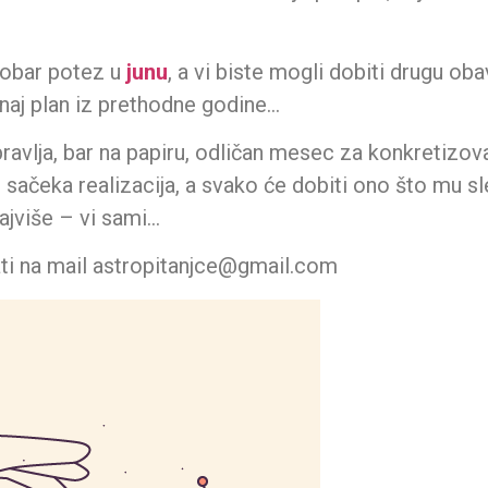
 dobar potez u
junu
, a vi biste mogli dobiti drugu o
 onaj plan iz prethodne godine…
avlja, bar na papiru, odličan mesec za konkretizovanje
ačeka realizacija, a svako će dobiti ono što mu sle
ajviše – vi sami…
ti na mail astropitanjce@gmail.com