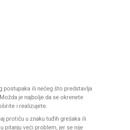
Kontakt
 postupaka ili nečeg što predstavlja
a…Možda je najbolje da se okrenete
rite i realizujete.
j protiču u znaku tuđih grešaka ili
u pitanju veći problem, jer se nije