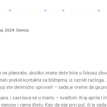
anjce
Blog
Planete
Polja
Znaci Zodijaka
op 2024: Devica
ne planirate, ukoliko imate dete biće u fokusu zbog
 imati prekid kontakta sa bližnjima, iz raznih razlog
i ste delimično sproveli – sada je vreme da ga proši
ra, i završava se u martu – svađom. Kraj aprila i ma
anose i vama štetu. Kao da nije prvi put, ili je sada 