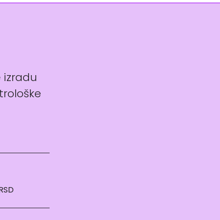
e izradu
trološke