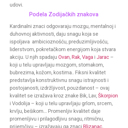
udovi.
Podela Zodijačkih znakova
Kardinalni znaci odgovaraju mozgu, mentalnoj i
duhovnoj aktivnosti, daju snagu koja se
ispoljava ambicioznošću, preduzimljivošću,
liderstvom, pokretačkom energijom koja stvara
akciju. U njih spadaju
Ovan
,
Rak
,
Vaga
i
Jarac
–
koji u telu upravljaju mozgom, stomakom,
bubrezima, kožom, kostima.. Fiksni kvalitet
predstavlja konstruktivnu snagu istrajnosti i
postojanosti, izdržljivost, pouzdanost – ovaj
kvalitet se izražava kroz znake Bik, Lav,
Škorpion
i Vodolija – koji u telu upravljaju grlom, srcem,
krvlju, bešikom… Promenljiv kvalitet daje
promenljivu i prilagodljivu snagu, ritmičnu,
prijemčivu – izražavaju ga znaci
Blizanac
,