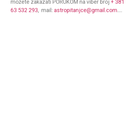
možete zakazati PORUKOM na viber broj
+ 381
63 532 293
, mail:
astropitanjce@gmail.com
….