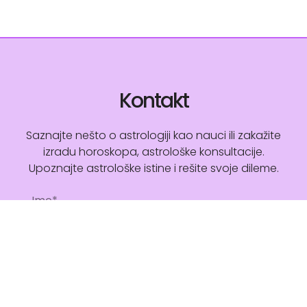
Kontakt
Saznajte nešto o astrologiji kao nauci ili zakažite
izradu horoskopa, astrološke konsultacije.
Upoznajte astrološke istine i rešite svoje dileme.