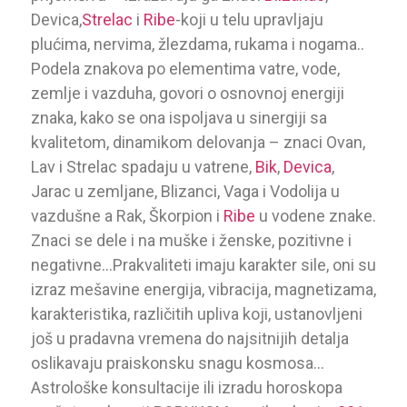
Devica,
Strelac
i
Ribe
-koji u telu upravljaju
plućima, nervima, žlezdama, rukama i nogama..
Podela znakova po elementima vatre, vode,
zemlje i vazduha, govori o osnovnoj energiji
znaka, kako se ona ispoljava u sinergiji sa
kvalitetom, dinamikom delovanja – znaci Ovan,
Lav i Strelac spadaju u vatrene,
Bik
,
Devica
,
Jarac u zemljane, Blizanci, Vaga i Vodolija u
vazdušne a Rak, Škorpion i
Ribe
u vodene znake.
Znaci se dele i na muške i ženske, pozitivne i
negativne…Prakvaliteti imaju karakter sile, oni su
izraz mešavine energija, vibracija, magnetizama,
karakteristika, različitih upliva koji, ustanovljeni
još u pradavna vremena do najsitnijih detalja
oslikavaju praiskonsku snagu kosmosa…
Astrološke konsultacije ili izradu horoskopa