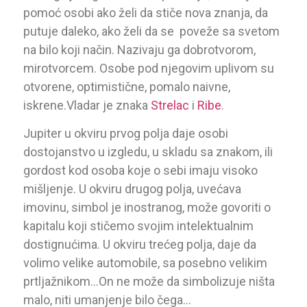
pomoć osobi ako želi da stiče nova znanja, da
putuje daleko, ako želi da se poveže sa svetom
na bilo koji način. Nazivaju ga dobrotvorom,
mirotvorcem. Osobe pod njegovim uplivom su
otvorene, optimistične, pomalo naivne,
iskrene.Vladar je znaka
Strelac
i
Ribe
.
Jupiter u okviru prvog polja daje osobi
dostojanstvo u izgledu, u skladu sa znakom, ili
gordost kod osoba koje o sebi imaju visoko
mišljenje. U okviru drugog polja, uvećava
imovinu, simbol je inostranog, može govoriti o
kapitalu koji stičemo svojim intelektualnim
dostignućima. U okviru trećeg polja, daje da
volimo velike automobile, sa posebno velikim
prtljažnikom…On ne može da simbolizuje ništa
malo, niti umanjenje bilo čega…