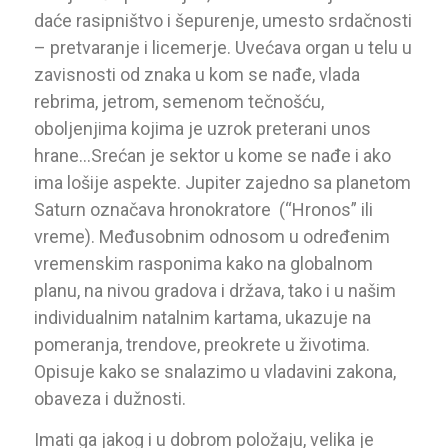
daće rasipništvo i šepurenje, umesto srdačnosti
– pretvaranje i licemerje. Uvećava organ u telu u
zavisnosti od znaka u kom se nađe, vlada
rebrima, jetrom, semenom tečnošću,
oboljenjima kojima je uzrok preterani unos
hrane…Srećan je sektor u kome se nađe i ako
ima lošije aspekte. Jupiter zajedno sa planetom
Saturn označava hronokratore (“Hronos” ili
vreme). Međusobnim odnosom u određenim
vremenskim rasponima kako na globalnom
planu, na nivou gradova i država, tako i u našim
individualnim natalnim kartama, ukazuje na
pomeranja, trendove, preokrete u životima.
Opisuje kako se snalazimo u vladavini zakona,
obaveza i dužnosti.
Imati ga jakog i u dobrom položaju, velika je