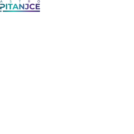
Astrologija i Horoskop
Pitanjce
Blog
Planete
Polja
Znaci Zodijaka