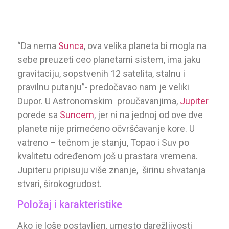
“Da nema
Sunca
, ova velika planeta bi mogla na
sebe preuzeti ceo planetarni sistem, ima jaku
gravitaciju, sopstvenih 12 satelita, stalnu i
pravilnu putanju”- predočavao nam je veliki
Dupor. U Astronomskim proučavanjima,
Jupiter
porede sa
Suncem
, jer ni na jednoj od ove dve
planete nije primećeno očvršćavanje kore. U
vatreno – tečnom je stanju, Topao i Suv po
kvalitetu određenom još u prastara vremena.
Jupiteru pripisuju više znanje, širinu shvatanja
stvari, širokogrudost.
Položaj i karakteristike
Ako je loše postavljen, umesto darežljivosti