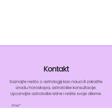
Kontakt
Saznajte nešto o astrologiji kao nauci ili zakažite
izradu horoskopa, astrološke konsultacije.
Upoznajte astrološke istine i rešite svoje dileme.