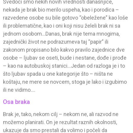
Svedoci smo nekih novih vrednosti današnjice,
nekada je brak bio merilo uspeha, kao i porodica –
razvedene osobe su bile gotovo “obeležene” kao loše
ili problematične, kao i oni koji nisu želeli brak ni sa
jednom osobom…Danas, brak nije tema mnogima,
zajednički život ne podrazumeva taj “papir” ili
zakonom propisano bilo kakvo pravilo zajednice dve
osobe – ljubav se oseti, bude i nestane, dođe i prođe
– kao na autobuskoj stanici…Jedan od razloga je i to
što ljubav spada u one kategorije što – ništa ne
koštaju, ne mere se novcem, stoga je lako i izgubimo
ili ne vidimo….
Osa braka
Brak je, tako, nekom cilj – nekom ne, ali razvod ne
možemo planirati. On je rezultat raznih okolnosti,
ukazuje da smo prestali da volimo i počeli da