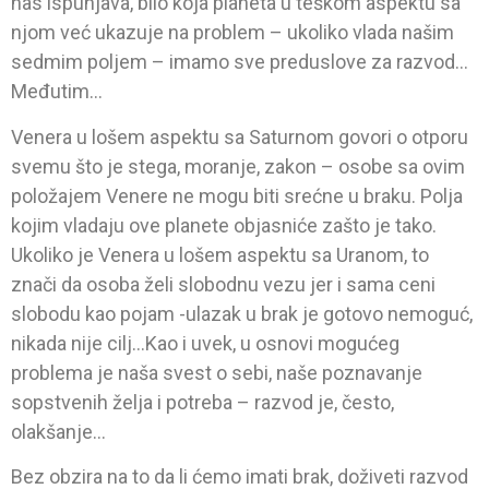
nas ispunjava, bilo koja planeta u teškom aspektu sa
njom već ukazuje na problem – ukoliko vlada našim
sedmim poljem – imamo sve preduslove za razvod…
Međutim…
Venera u lošem aspektu sa Saturnom govori o otporu
svemu što je stega, moranje, zakon – osobe sa ovim
položajem Venere ne mogu biti srećne u braku. Polja
kojim vladaju ove planete objasniće zašto je tako.
Ukoliko je Venera u lošem aspektu sa Uranom, to
znači da osoba želi slobodnu vezu jer i sama ceni
slobodu kao pojam -ulazak u brak je gotovo nemoguć,
nikada nije cilj…Kao i uvek, u osnovi mogućeg
problema je naša svest o sebi, naše poznavanje
sopstvenih želja i potreba – razvod je, često,
olakšanje…
Bez obzira na to da li ćemo imati brak, doživeti razvod