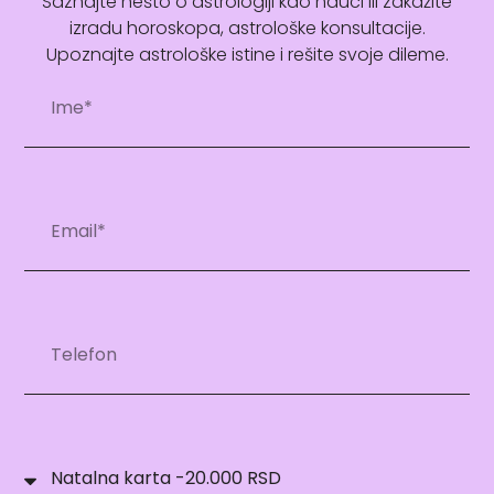
Saznajte nešto o astrologiji kao nauci ili zakažite
izradu horoskopa, astrološke konsultacije.
Upoznajte astrološke istine i rešite svoje dileme.