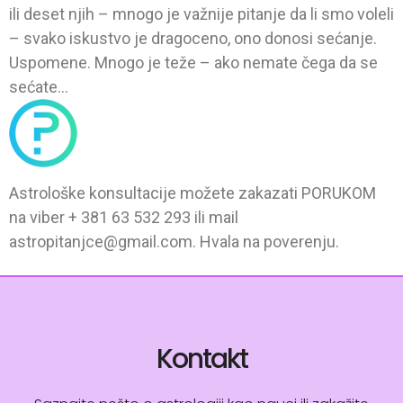
ili deset njih – mnogo je važnije pitanje da li smo voleli
– svako iskustvo je dragoceno, ono donosi sećanje.
Uspomene. Mnogo je teže – ako nemate čega da se
sećate…
Astrološke konsultacije možete zakazati PORUKOM
na viber + 381 63 532 293 ili mail
astropitanjce@gmail.com. Hvala na poverenju.
Kontakt