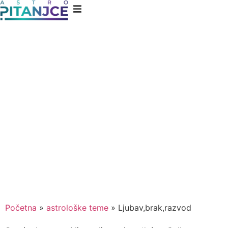
Početna
»
astrološke teme
»
Ljubav,brak,razvod