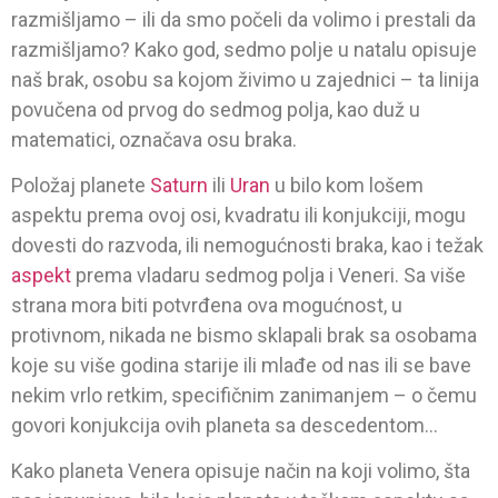
razmišljamo – ili da smo počeli da volimo i prestali da
razmišljamo? Kako god, sedmo polje u natalu opisuje
naš brak, osobu sa kojom živimo u zajednici – ta linija
povučena od prvog do sedmog polja, kao duž u
matematici, označava osu braka.
Položaj planete
Saturn
ili
Uran
u bilo kom lošem
aspektu prema ovoj osi, kvadratu ili konjukciji, mogu
dovesti do razvoda, ili nemogućnosti braka, kao i težak
aspekt
prema vladaru sedmog polja i Veneri. Sa više
strana mora biti potvrđena ova mogućnost, u
protivnom, nikada ne bismo sklapali brak sa osobama
koje su više godina starije ili mlađe od nas ili se bave
nekim vrlo retkim, specifičnim zanimanjem – o čemu
govori konjukcija ovih planeta sa descedentom…
Kako planeta Venera opisuje način na koji volimo, šta