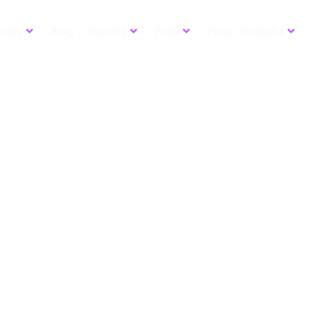
anjce
Blog
Planete
Polja
Znaci Zodijaka