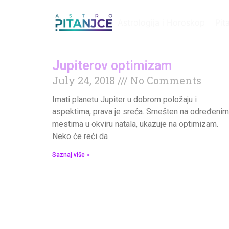
Astrologija i Horoskop
Pit
Jupiterov optimizam
July 24, 2018
No Comments
Imati planetu Jupiter u dobrom položaju i
aspektima, prava je sreća. Smešten na određenim
mestima u okviru natala, ukazuje na optimizam.
Neko će reći da
Saznaj više »