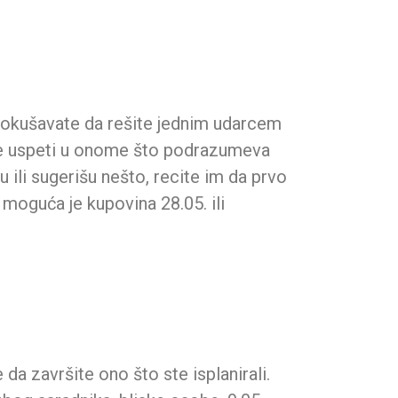
a pokušavate da rešite jednim udarcem
ete uspeti u onome što podrazumeva
 ili sugerišu nešto, recite im da prvo
moguća je kupovina 28.05. ili
da završite ono što ste isplanirali.