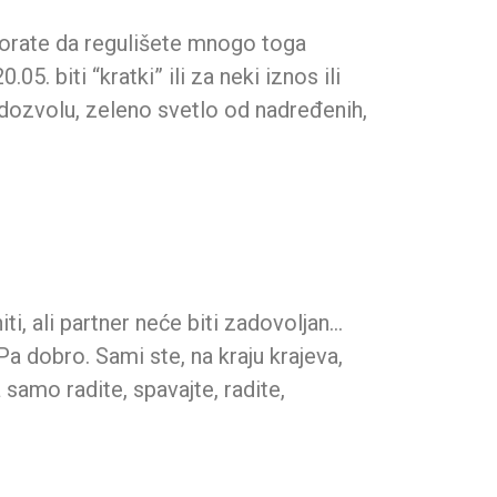
 morate da regulišete mnogo toga
. biti “kratki” ili za neki iznos ili
e dozvolu, zeleno svetlo od nadređenih,
iti, ali partner neće biti zadovoljan…
Pa dobro. Sami ste, na kraju krajeva,
samo radite, spavajte, radite,