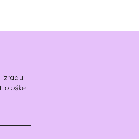
e izradu
trološke