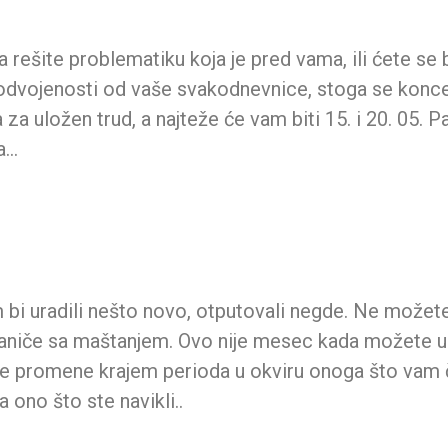
 da rešite problematiku koja je pred vama, ili ćete s
i, odvojenosti od vaše svakodnevnice, stoga se konce
 za uložen trud, a najteže će vam biti 15. i 20. 05.
na…
 bi uradili nešto novo, otputovali negde. Ne možete
raniče sa maštanjem. Ovo nije mesec kada možete ur
lede promene krajem perioda u okviru onoga što vam č
 ono što ste navikli..