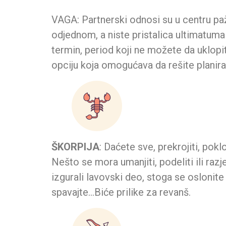
VAGA: Partnerski odnosi su u centru paž
odjednom, a niste pristalica ultimatuma v
termin, period koji ne možete da uklopi
opciju koja omogućava da rešite planir
ŠKORPIJA
: Daćete sve, prekrojiti, pokl
Nešto se mora umanjiti, podeliti ili razj
izgurali lavovski deo, stoga se oslonit
spavajte…Biće prilike za revanš.