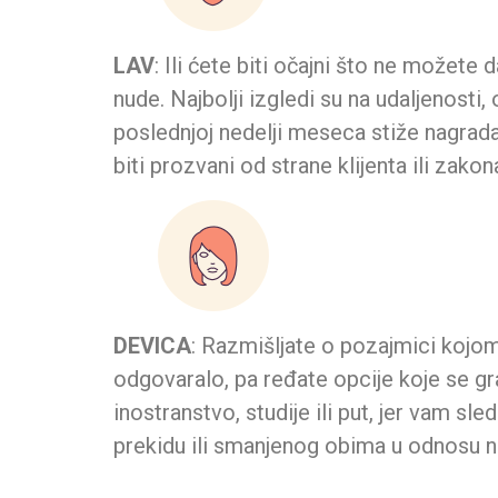
LAV
: Ili ćete biti očajni što ne možete
nude. Najbolji izgledi su na udaljenost
poslednjoj nedelji meseca stiže nagrada
biti prozvani od strane klijenta ili zako
DEVICA
: Razmišljate o pozajmici kojom
odgovaralo, pa ređate opcije koje se g
inostranstvo, studije ili put, jer vam s
prekidu ili smanjenog obima u odnosu na