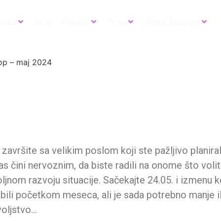
anjce
Blog
Planete
Polja
Znaci Zodijaka
op – maj 2024
a završite sa velikim poslom koji ste pažljivo planiral
s čini nervoznim, da biste radili na onome što volit
ljnom razvoju situacije. Sačekajte 24.05. i izmenu k
bili početkom meseca, ali je sada potrebno manje i
voljstvo…