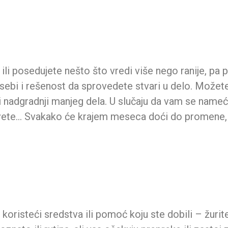
 ili posedujete nešto što vredi više nego ranije, p
 sebi i rešenost da sprovedete stvari u delo. Mož
li nadgradnji manjeg dela. U slučaju da vam se nameću
savete… Svakako će krajem meseca doći do promene, 
oristeći sredstva ili pomoć koju ste dobili – žurite 