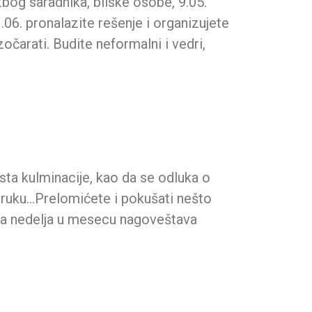
 zbog saradnika, bliske osobe, 9.05.
.06. pronalazite rešenje i organizujete
očarati. Budite neformalni i vedri,
rsta kulminacije, kao da se odluka o
 ruku…Prelomićete i pokušati nešto
dnja nedelja u mesecu nagoveštava