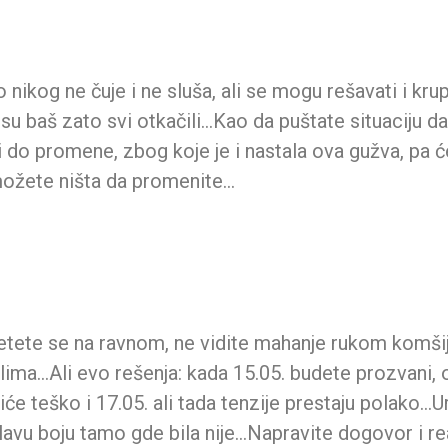
ko nikog ne čuje i ne sluša, ali se mogu rešavati i kr
 su baš zato svi otkačili…Kao da puštate situaciju da
i do promene, zbog koje je i nastala ova gužva, pa 
možete ništa da promenite…
letete se na ravnom, ne vidite mahanje rukom komši
ima…Ali evo rešenja: kada 15.05. budete prozvani, o
 Biće teško i 17.05. ali tada tenzije prestaju polako…U
avu boju tamo gde bila nije…Napravite dogovor i rea