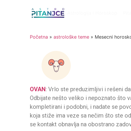
Astrologija i Horoskop
Pit
Početna
»
astrološke teme
»
Mesecni horosk
OVAN
: Vrlo ste preduzimljivi i rešeni d
Odbijate nešto veliko i nepoznato što va
kompletirani i podobni, i nadate se povo
koja stiže ima veze sa nečim što ste od
se kontakt obnavlja na obostrano zado