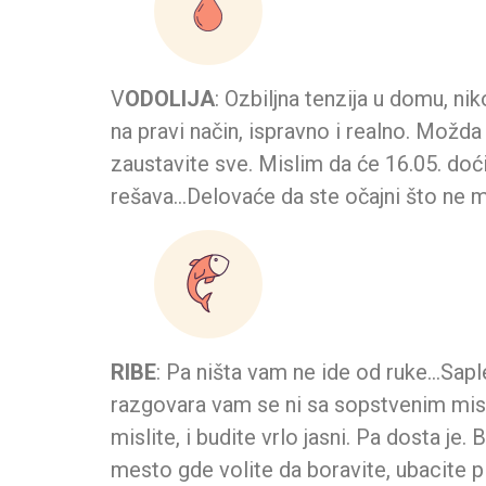
V
ODOLIJA
: Ozbiljna tenzija u domu, ni
na pravi način, ispravno i realno. Možda
zaustavite sve. Mislim da će 16.05. doć
rešava…Delovaće da ste očajni što ne 
RIBE
: Pa ništa vam ne ide od ruke…Sap
razgovara vam se ni sa sopstvenim misl
mislite, i budite vrlo jasni. Pa dosta je.
mesto gde volite da boravite, ubacite pl