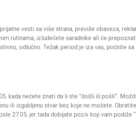
ijatne vesti sa više strana, previše obaveza, reklam
im rutinama, izludećete saradnike ali će prepoznati 
tivno, odlučno. Težak period je iza vas, počnite s
5. kada nećete znati da li ste “došli ili pošli”. Mož
nu ili izgubljenu stvar bez koje ne možete. Obratite
osle 27.05. jer tada dobijate poziv koji vam podiže 