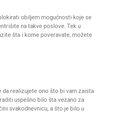
e blokirati obiljem mogućnosti koje se
ntrišite na takve poslove. Tek u
 Pazite šta i kome poveravate, možete
 da realizujete ono što bi vam zaista
aditi uspešno bilo šta vezano za
ini svakodnevnicu, a što je bilo u