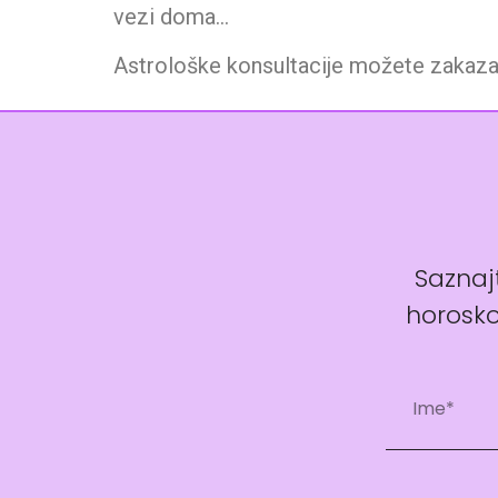
vezi doma…
Astrološke konsultacije možete zakaz
Saznajt
horosko