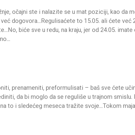
nje, očajni ste i nalazite se u mat poziciji, kao da
eć dogovora…Regulisaćete to 15.05. ali ćete već 20.05
te…No, biće sve u redu, na kraju, jer od 24.05. imat
ano…
oniti, prenameniti, preformulisati – baš sve ćete učin
ediniti, da bi moglo da se reguliše u trajnom smislu. 
e na to i sledećeg meseca tražite svoje…Tokom maja 