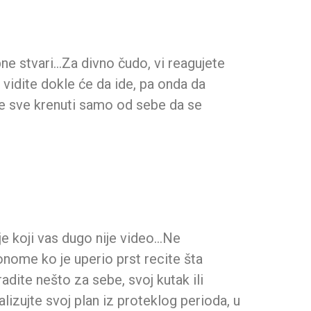
upne stvari…Za divno čudo, vi reagujete
 vidite dokle će da ide, pa onda da
će sve krenuti samo od sebe da se
je koji vas dugo nije video…Ne
nome ko je uperio prst recite šta
radite nešto za sebe, svoj kutak ili
lizujte svoj plan iz proteklog perioda, u