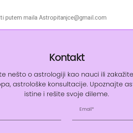
ati putem maila Astropitanjce@gmail.com
Kontakt
e nešto o astrologiji kao nauci ili zakažit
pa, astrološke konsultacije. Upoznajte as
istine i rešite svoje dileme.