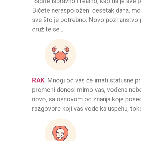
Radite ispravno i realno, kao da je sve p
Bićete neraspoloženi desetak dana, možda
sve što je potrebno. Novo poznanstvo pos
družite se…
RAK
: Mnogi od vas će imati statusne pr
promeni donosi mimo vas, vođena nebom,
novo, sa osnovom od znanja koje poseduj
razgovore koji vas vode ka uspehu, tok