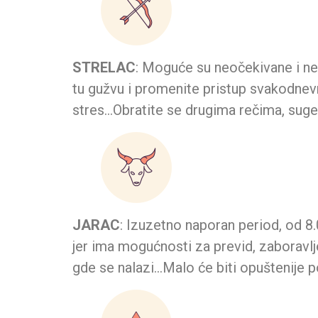
STRELAC
: Moguće su neočekivane i nepr
tu gužvu i promenite pristup svakodnevn
stres…Obratite se drugima rečima, suges
JARAC
: Izuzetno naporan period, od 8.0
jer ima mogućnosti za previd, zaboravlje
gde se nalazi…Malo će biti opuštenije p