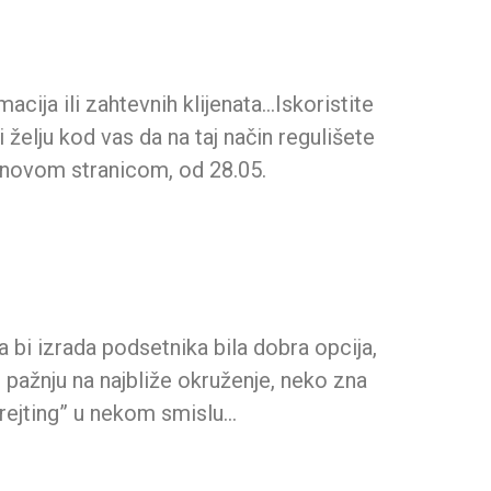
acija ili zahtevnih klijenata…Iskoristite
želju kod vas da na taj način regulišete
a novom stranicom, od 28.05.
da bi izrada podsetnika bila dobra opcija,
 pažnju na najbliže okruženje, neko zna
“rejting” u nekom smislu…