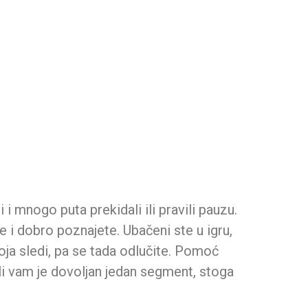
Kontakt
i i mnogo puta prekidali ili pravili pauzu.
e i dobro poznajete. Ubačeni ste u igru,
oja sledi, pa se tada odlučite. Pomoć
li vam je dovoljan jedan segment, stoga