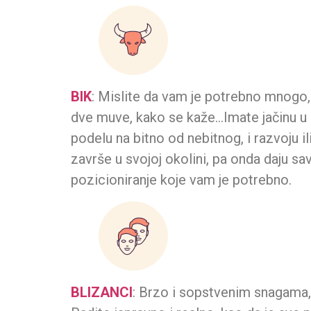
BIK
: Mislite da vam je potrebno mnogo,
dve muve, kako se kaže…Imate jačinu u
podelu na bitno od nebitnog, i razvoju i
završe u svojoj okolini, pa onda daju 
pozicioniranje koje vam je potrebno.
BLIZANCI
: Brzo i sopstvenim snagama, k