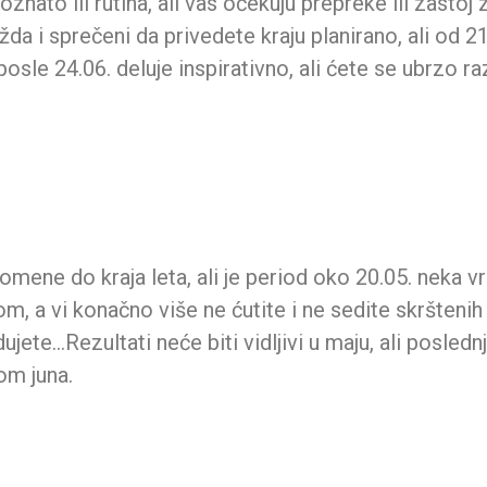
oznato ili rutina, ali vas očekuju prepreke ili zastoj
 i sprečeni da privedete kraju planirano, ali od 21
le 24.06. deluje inspirativno, ali ćete se ubrzo raz
omene do kraja leta, ali je period oko 20.05. neka v
 a vi konačno više ne ćutite i ne sedite skrštenih
ete…Rezultati neće biti vidljivi u maju, ali posle
om juna.