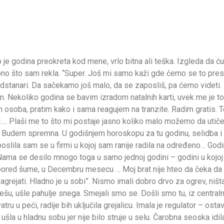
je godina preokreta kod mene, vrlo bitna ali teška. Izgleda da ću s
no što sam rekla. “Super. Još mi samo kaži gde ćemo se to pres
odstanari. Da sačekamo još malo, da se zaposliš, pa ćemo videti. 
m. Nekoliko godina se bavim izradom natalnih karti, uvek me je to 
osoba, pratim kako i sama reagujem na tranzite. Radim gratis. T
i…. Plaši me to što mi postaje jasno koliko malo možemo da uti
 Budem spremna. U godišnjem horoskopu za tu godinu, selidba i ve
poslila sam se u firmi u kojoj sam ranije radila na određeno… God
. Nama se desilo mnogo toga u samo jednoj godini – godini u kojo
 pored šume, u Decembru mesecu … Moj brat nije hteo da čeka da 
grejati. Hladno je u sobi”. Nismo imali dobro drvo za ogrev, ništa
ešu, ušle pahulje snega. Smejali smo se. Došli smo tu, iz centralnog
u u peći, radije bih uključila grejalicu. Imala je regulator – ostav
la u hladnu sobu jer nije bilo struje u selu. Čarobna seoska idi