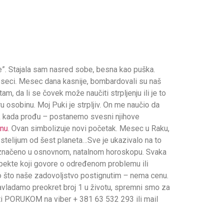
je”. Stajala sam nasred sobe, besna kao puška.
meseci. Mesec dana kasnije, bombardovali su naš
m, da li se čovek može naučiti strpljenju ili je to
u osobinu. Moj Puki je strpljiv. On me naučio da
k kada prođu – postanemo svesni njihove
nu
. Ovan simbolizuje novi početak. Mesec u Raku,
e stelijum od šest planeta…Sve je ukazivalo na to
 naznačeno u osnovnom, natalnom horoskopu. Svaka
spekte koji govore o određenom problemu ili
o što naše zadovoljstvo postignutim – nema cenu.
avladamo preokret broj 1 u životu, spremni smo za
 PORUKOM na viber + 381 63 532 293 ili mail