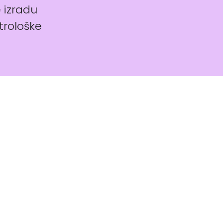
e izradu
trološke