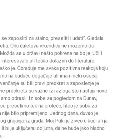
e zaposliti za stalno, preseliti i udati”. Gledala
eliti. Onu ćaletovu vikendicu ne možemo da
Možda se u državi nešto pokrene na bolje. Uči i
interesovalo ali teško dolazim do literature.
eško je. Obraduje me svaka pozitivna reakcija koju
čemo na buduće događaje ali imam neki osećaj
nčanje su bili pravi preokret a zaposlenje je
ine preokreta su važne iz razloga što nastaju nove
j smo odrasli. Iz sobe sa pogledom na Dunav,
se preselimo tek na proleće, hteo je sobu za
 nije bilo pripremljeno. Jednog dana, duvao je
 grejanja, iz grada. Moj Puki je živeo u kući ali ja
ili bi je uključenu od jutra, da ne bude jako hladno
la…