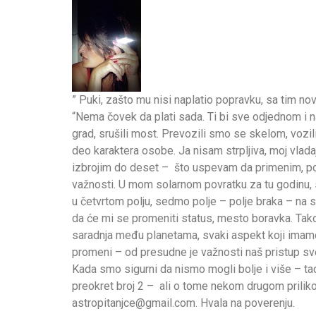
” Puki, zašto mu nisi naplatio popravku, sa tim no
“Nema čovek da plati sada. Ti bi sve odjednom i 
grad, srušili most. Prevozili smo se skelom, vozili
deo karaktera osobe. Ja nisam strpljiva, moj vlad
izbrojim do deset – što uspevam da primenim, p
važnosti. U mom solarnom povratku za tu godinu, 
u četvrtom polju, sedmo polje – polje braka – na 
da će mi se promeniti status, mesto boravka. Tak
saradnja među planetama, svaki aspekt koji imamo
promeni – od presudne je važnosti naš pristup sv
Kada smo sigurni da nismo mogli bolje i više – t
preokret broj 2 – ali o tome nekom drugom prili
astropitanjce@gmail.com. Hvala na poverenju.