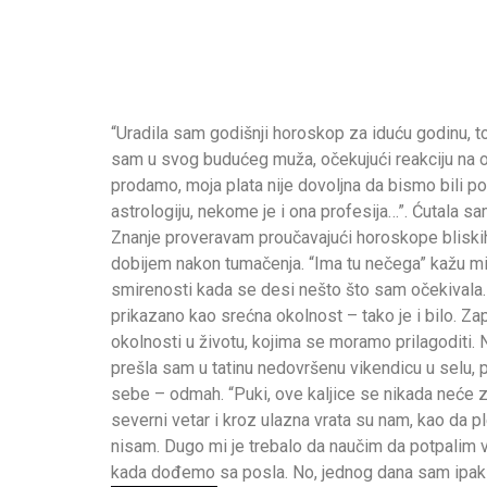
“Uradila sam godišnji horoskop za iduću godinu, to 
sam u svog budućeg muža, očekujući reakciju na o
prodamo, moja plata nije dovoljna da bismo bili p
astrologiju, nekome je i ona profesija…”. Ćutala sa
Znanje proveravam proučavajući horoskope bliskih 
dobijem nakon tumačenja. “Ima tu nečega” kažu m
smirenosti kada se desi nešto što sam očekivala.
prikazano kao srećna okolnost – tako je i bilo. Za
okolnosti u životu, kojima se moramo prilagoditi
prešla sam u tatinu nedovršenu vikendicu u selu,
sebe – odmah. “Puki, ove kaljice se nikada neće za
severni vetar i kroz ulazna vrata su nam, kao da pl
nisam. Dugo mi je trebalo da naučim da potpalim vatr
kada dođemo sa posla. No, jednog dana sam ipak uš