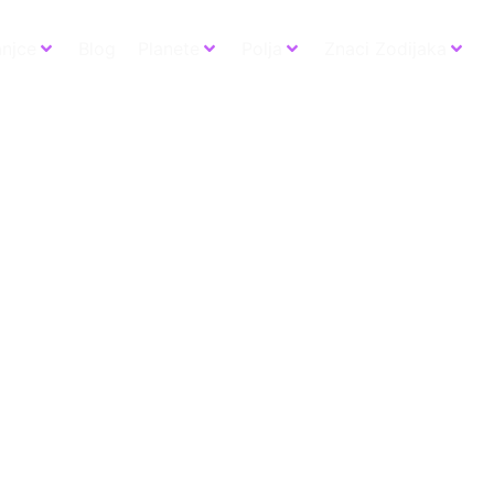
anjce
Blog
Planete
Polja
Znaci Zodijaka