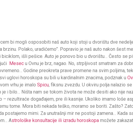
vcem bi mogli osposobiti naš auto koji stoji u dvorištu dve nedel
na brzinu. Polako, uradićemo”. Popravio je naš auto nakon šest 
 biciklom, išli pešice. Auto je ponovo bio u dvorištu… Često se pita
ajući
Mesec
u Ovnu je brz, nagao. No, strpljivost smatram za dobr
ovremeno… Godine preokreta prave promene na svim poljima, te
svi uglovi horoskopa su bili u kardinalnim znacima, podznak u
Ov
svom vrhu je imalo
Spicu
, fiksnu zvezdu. U okviru polja nalazio s
o je i bilo… Ništa nam se tokom života ne može desiti ako nije
 – rezultiraće događajem, pre ili kasnije. Ukoliko imamo loše a
emu tome. Mora biti nekada teško, moramo se boriti. Zašto? Zat
ada postajemo mirni. Za unutrašnji mir ne postoji zamena… Kada s
kom… A
strološke konsultacije ili izradu horoskopa
možete zakazati