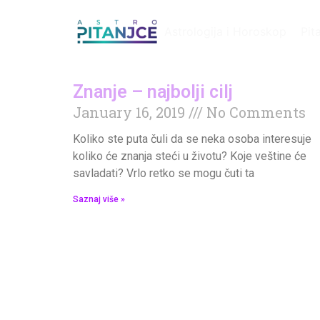
Astrologija i Horoskop
Pit
Znanje – najbolji cilj
January 16, 2019
No Comments
Koliko ste puta čuli da se neka osoba interesuje
koliko će znanja steći u životu? Koje veštine će
savladati? Vrlo retko se mogu čuti ta
Saznaj više »