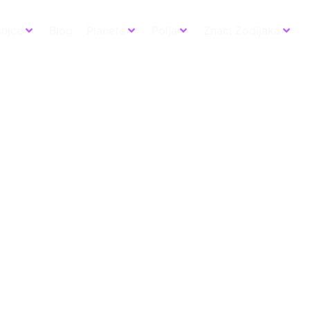
anjce
Blog
Planete
Polja
Znaci Zodijaka