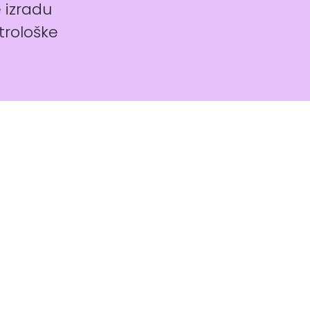
e izradu
trološke