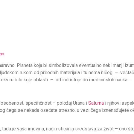
an
.
aravno. Planeta koja bi simbolizovala eventualno neki manji izum
n ljudskom rukom od prirodnih materijala i tu nema ničeg – vešta
u okviru bilo koje oblasti – od industrije do medicinskih nauka…
t, osobenost, specifičnost – položaj Urana i
Saturna
i njihovi aspek
 zbog čega se nekada osećate stresno, u vezi čega iznenađujete 
tada je vaša imovina, način sticanja sredstava za život – ono što