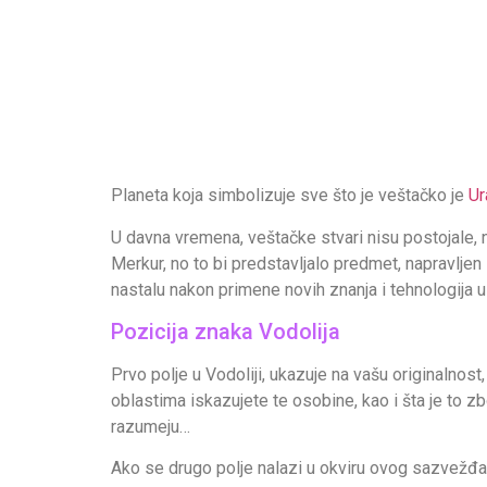
Planeta koja simbolizuje sve što je veštačko je
Ur
U davna vremena, veštačke stvari nisu postojale, n
Merkur, no to bi predstavljalo predmet, napravlje
nastalu nakon primene novih znanja i tehnologija 
Pozicija znaka Vodolija
Prvo polje u Vodoliji, ukazuje na vašu originalnos
oblastima iskazujete te osobine, kao i šta je to
razumeju…
Ako se drugo polje nalazi u okviru ovog sazvežđa, 