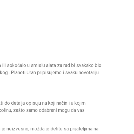
 ili sokoćalo u smislu alata za rad bi svakako bio
čkog…Planeti Uran pripisujemo i svaku novotariju
ti do detalja opisuju na koji način i u kojim
okolinu, zašto samo odabrani mogu da vas
 je neizvesno, možda je delite sa prijateljima na