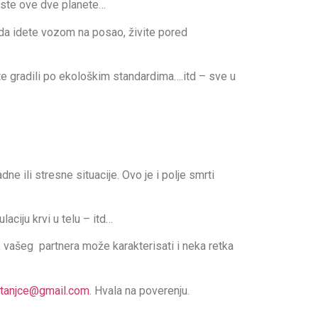
 iste ove dve planete…
žda idete vozom na posao, živite pored
te gradili po ekološkim standardima….itd – sve u
ne ili stresne situacije. Ovo je i polje smrti
ciju krvi u telu – itd…
 vašeg partnera može karakterisati i neka retka
itanjce@gmail.com
. Hvala na poverenju.