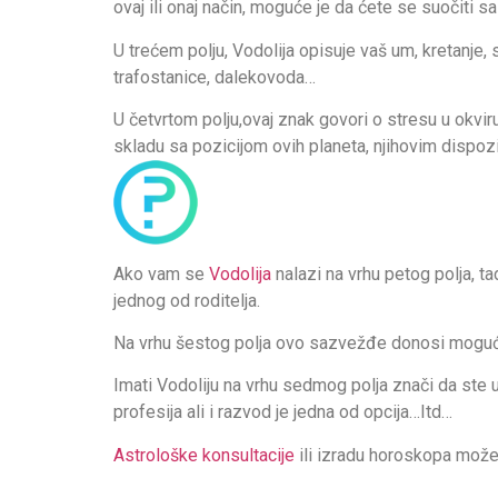
ovaj ili onaj način, moguće je da ćete se suočiti s
U trećem polju, Vodolija opisuje vaš um, kretanje
trafostanice, dalekovoda…
U četvrtom polju,ovaj znak govori o stresu u okvi
skladu sa pozicijom ovih planeta, njihovim dispo
Ako vam se
Vodolija
nalazi na vrhu petog polja, ta
jednog od roditelja.
Na vrhu šestog polja ovo sazvežđe donosi mogućno
Imati Vodoliju na vrhu sedmog polja znači da ste
profesija ali i razvod je jedna od opcija…Itd…
Astrološke konsultacije
ili izradu horoskopa mo