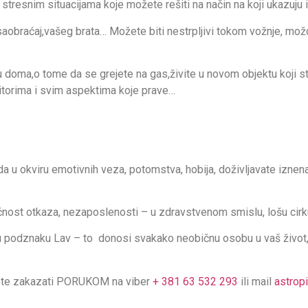
a stresnim situacijama koje možete rešiti na način na koji ukazuju
, saobraćaj,vašeg brata… Možete biti nestrpljivi tokom vožnje, mo
ru doma,o tome da se grejete na gas,živite u novom objektu koji s
zitorima i svim aspektima koje prave…
da u okviru emotivnih veza, potomstva, hobija, doživljavate iznenad
st otkaza, nezaposlenosti – u zdravstvenom smislu, lošu cirkula
 u podznaku Lav – to donosi svakako neobičnu osobu u vaš život,
žete zakazati PORUKOM na viber
+ 381 63 532 293
ili mail
astrop