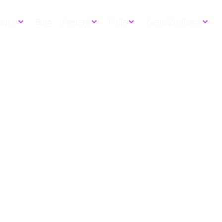
anjce
Blog
Planete
Polja
Znaci Zodijaka